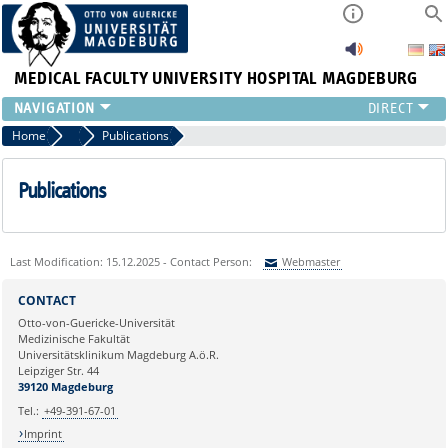
MEDICAL FACULTY
UNIVERSITY HOSPITAL MAGDEBURG
INSTITUTE
Home
Press
Publications
CLINIC
CENTRAL FACILITIES
Publications
RESEARCH
PRESS
INTERNATIONAL
Last Modification: 15.12.2025 - Contact Person:
Webmaster
INTRANET
Sie können eine Nachricht versenden an:
Webmaster
CONTACT
ABOUT US
Ihre E-Mailadresse:
Otto-von-Guericke-Universität
Medizinische Fakultät
Universitätsklinikum Magdeburg A.ö.R.
Ihr Anliegen:
Leipziger Str. 44
39120 Magdeburg
Tel.:
+49-391-67-01
Imprint