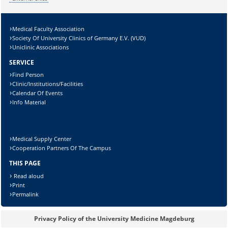
Medical Faculty Association
Society Of University Clinics of Germany E.V. (VUD)
Uniclinic Associations
SERVICE
Find Person
Clinic/Institutions/Facilities
Calendar Of Events
Info Material
Medical Supply Center
Cooperation Partners Of The Campus
THIS PAGE
Read aloud
Print
Permalink
Privacy Policy of the University Medicine Magdeburg