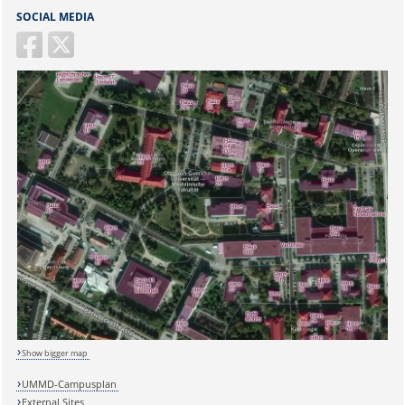
SOCIAL MEDIA
Sicherheitsabfrage:
Lösung:
Show bigger map
UMMD-Campusplan
External Sites