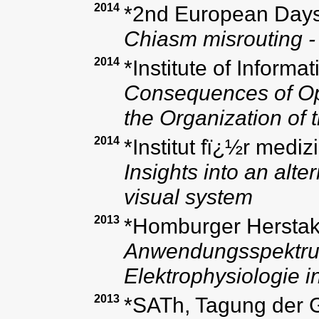
2014
*2nd European Days 
Chiasm misrouting - 
2014
*Institute of Informa
Consequences of Op
the Organization of 
2014
*Institut fï¿½r med
Insights into an alt
visual system
2013
*Homburger Hersta
Anwendungsspektrum
Elektrophysiologie 
2013
*SATh, Tagung der G