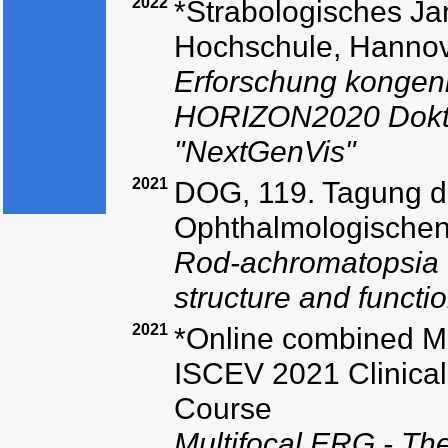
2022
*Strabologisches Ja
Hochschule, Hannov
Erforschung kongen
HORIZON2020 Dokt
"NextGenVis"
2021
DOG, 119. Tagung d
Ophthalmologischen G
Rod-achromatopsia - 
structure and functio
2021
*Online combined Mo
ISCEV 2021 Clinical 
Course
Multifocal ERG - The