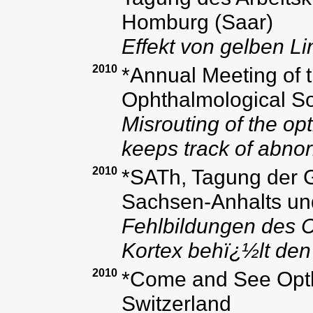
Homburg (Saar)
Effekt von gelben L
2010
*Annual Meeting of 
Ophthalmological S
Misrouting of the opt
keeps track of abnor
2010
*SATh, Tagung der G
Sachsen-Anhalts und
Fehlbildungen des C
Kortex behï¿½lt den
2010
*Come and See Opth
Switzerland