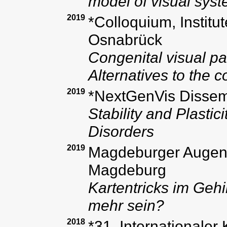
model of visual syste
2019
*Colloquium, Institu
Osnabrück
Congenital visual pa
Alternatives to the 
2019
*NextGenVis Dissemi
Stability and Plasti
Disorders
2019
Magdeburger Augenär
Magdeburg
Kartentricks im Gehi
mehr sein?
2018
*31. Internationale