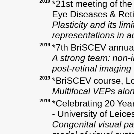
2019
*21st meeting of the
Eye Diseases & Ret
Plasticity and its limi
representations in 
2019
*7th BriSCEV annua
A strong team: non-
post-retinal imaging
2019
*BriSCEV course, L
Multifocal VEPs alo
2019
*Celebrating 20 Yea
- University of Leice
Congenital visual pa