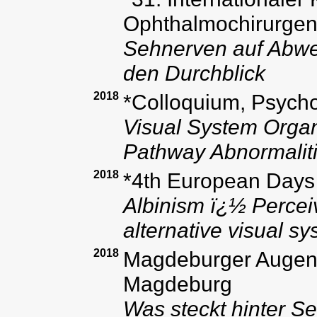
Ophthalmochirurgen
Sehnerven auf Abweg
den Durchblick
2018
*Colloquium, Psycho
Visual System Organ
Pathway Abnormalit
2018
*4th European Days 
Albinism ï¿½ Perceiv
alternative visual s
2018
Magdeburger Augenär
Magdeburg
Was steckt hinter S