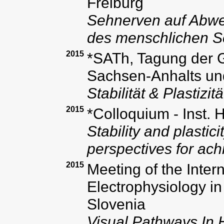
Freiburg
Sehnerven auf Abweg
des menschlichen 
2015
*SATh, Tagung der G
Sachsen-Anhalts un
Stabilität & Plastiz
2015
*Colloquium - Inst.
Stability and plastic
perspectives for ac
2015
Meeting of the Intern
Electrophysiology in
Slovenia
Visual Pathways In