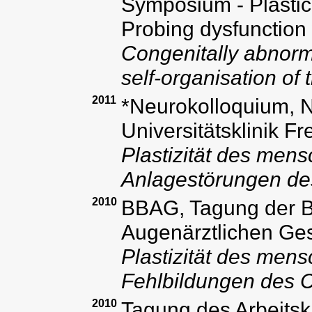
Symposium - Plastici
Probing dysfunction 
Congenitally abnorma
self-organisation of
2011
*Neurokolloquium, N
Universitätsklinik Fr
Plastizität des men
Anlagestörungen de
2010
BBAG, Tagung der B
Augenärztlichen Gese
Plastizität des men
Fehlbildungen des 
2010
Tagung des Arbeitsk