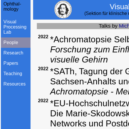
Ophthal-
Visua
mology
(Sektion für klinisch
Visual
Talks by
Mic
Processing
Lab
2022
*Achromatopsie Selbs
People
Forschung zum Einf
Research
visuelle Gehirn
Papers
2022
*SATh, Tagung der G
Teaching
Sachsen-Anhalts und
Resources
Achromatopsie - Me
2022
*EU-Hochschulnetzwe
Die Marie-Skodowsk
Networks und Postdo