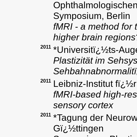
Ophthalmologischen
Symposium, Berlin
fMRI - a method for 
higher brain regions
2011
*Universitï¿½ts-Aug
Plastizität im Sehsy
Sehbahnabnormalit
2011
Leibniz-Institut fï¿
fMRI-based high-res
sensory cortex
2011
*Tagung der Neurowi
Gï¿½ttingen