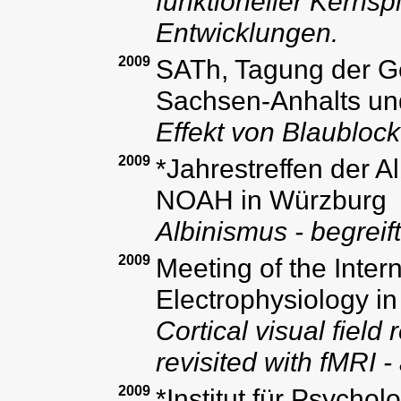
funktioneller Kernsp
Entwicklungen.
2009
SATh, Tagung der Ge
Sachsen-Anhalts un
Effekt von Blaublock
2009
*Jahrestreffen der A
NOAH in Würzburg
Albinismus - begrei
2009
Meeting of the Intern
Electrophysiology in
Cortical visual field
revisited with fMRI 
2009
*Institut für Psychol