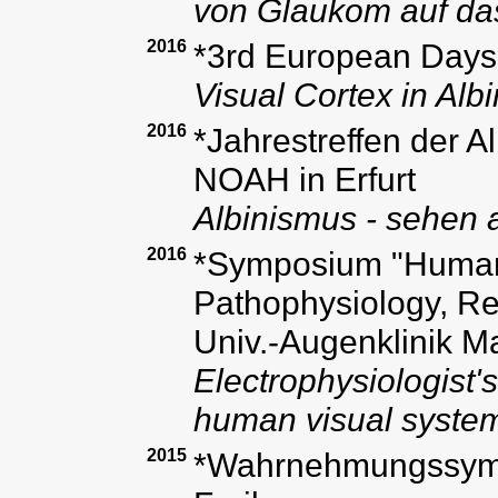
von Glaukom auf d
2016
*3rd European Days o
Visual Cortex in Al
2016
*Jahrestreffen der A
NOAH in Erfurt
Albinismus - sehen
2016
*Symposium "Human 
Pathophysiology, Reh
Univ.-Augenklinik 
Electrophysiologist'
human visual syste
2015
*Wahrnehmungssymp