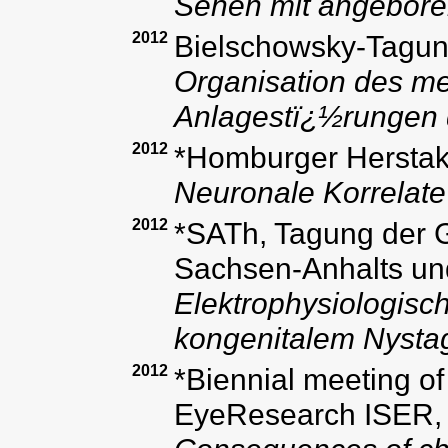
Sehen mit angebor
2012
Bielschowsky-Tagung
Organisation des me
Anlagestï¿½rungen 
2012
*Homburger Hersta
Neuronale Korrelat
2012
*SATh, Tagung der G
Sachsen-Anhalts un
Elektrophysiologisc
kongenitalem Nyst
2012
*Biennial meeting of 
EyeResearch ISER, 