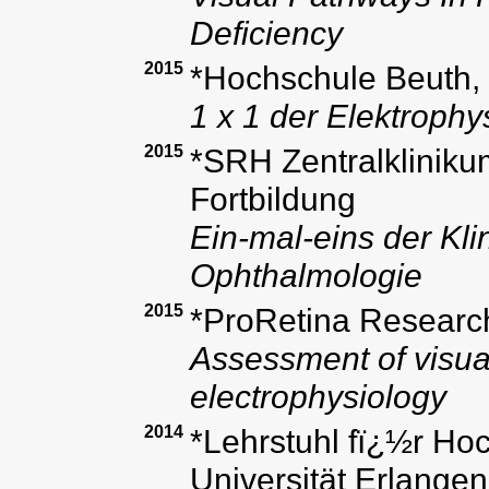
Deficiency
2015
*Hochschule Beuth, 
1 x 1 der Elektroph
2015
*SRH Zentralklinikum
Fortbildung
Ein-mal-eins der Kli
Ophthalmologie
2015
*ProRetina Researc
Assessment of visual
electrophysiology
2014
*Lehrstuhl fï¿½r Ho
Universität Erlange