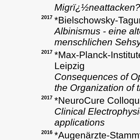
Migrï¿½neattacken
2017
*Bielschowsky-Tagu
Albinismus - eine al
menschlichen Sehs
2017
*Max-Planck-Institut
Leipzig
Consequences of Op
the Organization of
2017
*NeuroCure Colloqui
Clinical Electrophys
applications
2016
*Augenärzte-Stammt