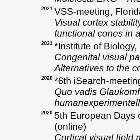
2021
VSS-meeting, Florida
Visual cortex stabili
functional cones in
2021
*Institute of Biolog
Congenital visual p
Alternatives to the 
2020
*6th iSearch-meeting
Quo vadis Glaukomfo
humanexperimentell
2020
5th European Days o
(online)
Cortical visual field