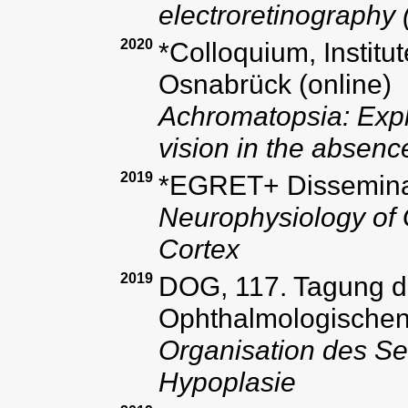
electroretinography
2020
*Colloquium, Institu
Osnabrück (online)
Achromatopsia: Explo
vision in the absenc
2019
*EGRET+ Disseminat
Neurophysiology of 
Cortex
2019
DOG, 117. Tagung d
Ophthalmologischen 
Organisation des S
Hypoplasie