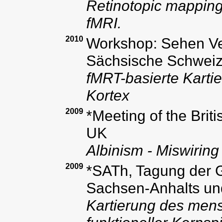
Retinotopic mapping
fMRI.
2010
Workshop: Sehen Ve
Sächsische Schwei
fMRT-basierte Karti
Kortex
2009
*Meeting of the Brit
UK
Albinism - Miswiring
2009
*SATh, Tagung der G
Sachsen-Anhalts un
Kartierung des mens