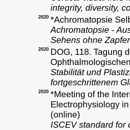
integrity, diversity, c
2020
*Achromatopsie Selbs
Achromatopsie - Aus
Sehens ohne Zapfen
2020
DOG, 118. Tagung d
Ophthalmologischen G
Stabilität und Plasti
fortgeschrittenem 
2020
*Meeting of the Inter
Electrophysiology i
(online)
ISCEV standard for cl