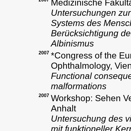
Medizinische Fakult
Untersuchungen zur 
Systems des Mensch
Berücksichtigung de
Albinismus
2007
*Congress of the Eu
Ophthalmology, Vien
Functional conseque
malformations
2007
Workshop: Sehen Ver
Anhalt
Untersuchung des v
mit funktioneller K