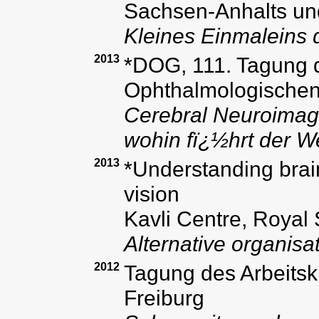
Sachsen-Anhalts un
Kleines Einmaleins d
2013
*DOG, 111. Tagung 
Ophthalmologischen 
Cerebral Neuroimagi
wohin fï¿½hrt der 
2013
*Understanding brai
vision
Kavli Centre, Royal 
Alternative organisa
2012
Tagung des Arbeitsk
Freiburg