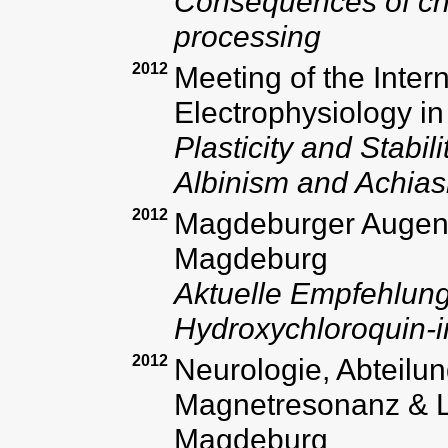
Consequences of chi
processing
2012
Meeting of the Intern
Electrophysiology in
Plasticity and Stabili
Albinism and Achia
2012
Magdeburger Augenär
Magdeburg
Aktuelle Empfehlun
Hydroxychloroquin-i
2012
Neurologie, Abteilun
Magnetresonanz & Lei
Magdeburg