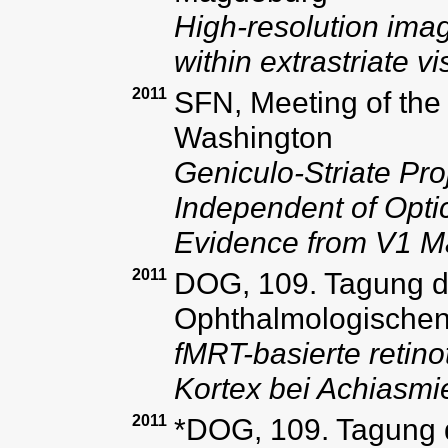
High-resolution imag
within extrastriate v
2011
SFN, Meeting of the
Washington
Geniculo-Striate Pr
Independent of Optic
Evidence from V1 Ma
2011
DOG, 109. Tagung d
Ophthalmologischen 
fMRT-basierte retino
Kortex bei Achiasmi
2011
*DOG, 109. Tagung 