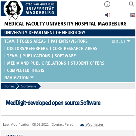
MEDICAL FACULTY
UNIVERSITY HOSPITAL MAGDEBURG
UNIVERSITY DEPARTMENT OF NEUROLOGY
TEAM
FOCUS AREAS
PATIENTS/VISITORS
DOCTORS/REFERRERS
CORE RESEARCH AREAS
TEAM
PUBLICATIONS
SOFTWARE
MEDIA AND PUBLIC RELATIONS
STUDENT OFFERS
COMPLETED THESIS
Home
Software
MedDigit-developed open source Software
Last Modification: 08.09.2022 - Contact Person:
Webmaster
Sie können eine Nachricht versenden an:
Webmaster