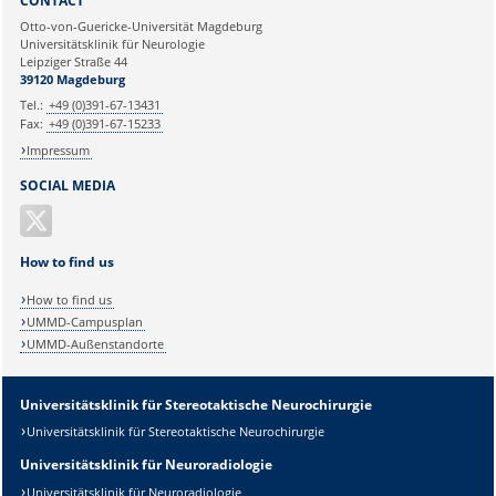
CONTACT
Ihre E-Mailadresse:
Otto-von-Guericke-Universität Magdeburg
Universitätsklinik für Neurologie
Leipziger Straße 44
Ihr Anliegen:
39120 Magdeburg
Tel.:
+49 (0)391-67-13431
Fax:
+49 (0)391-67-15233
Impressum
SOCIAL MEDIA
How to find us
How to find us
UMMD-Campusplan
UMMD-Außenstandorte
Sicherheitsabfrage:
Universitätsklinik für Stereotaktische Neurochirurgie
Universitätsklinik für Stereotaktische Neurochirurgie
Universitätsklinik für Neuroradiologie
Lösung:
Universitätsklinik für Neuroradiologie