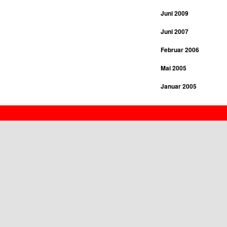
Juni 2009
Juni 2007
Februar 2006
Mai 2005
Januar 2005
Januar 2004
Proudly powered by WordPress
Juli 2003
Januar 2003
März 2002
Februar 2002
März 2001
Februar 2001