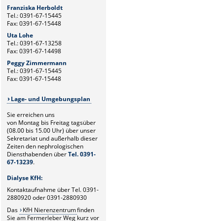
Franziska Herboldt
Tel.: 0391-67-15445
Fax: 0391-67-15448
Uta Lohe
Tel.: 0391-67-13258
Fax: 0391-67-14498
Peggy Zimmermann
Tel.: 0391-67-15445
Fax: 0391-67-15448
Lage- und Umgebungsplan
Sie erreichen uns
von Montag bis Freitag tagsüber
(08.00 bis 15.00 Uhr) über unser
Sekretariat und außerhalb dieser
Zeiten den nephrologischen
Diensthabenden über
Tel. 0391-
67-13239
.
Dialyse KfH:
Kontaktaufnahme über Tel. 0391-
2880920 oder 0391-2880930
Das
KfH Nierenzentrum
finden
Sie am Fermerleber Weg kurz vor