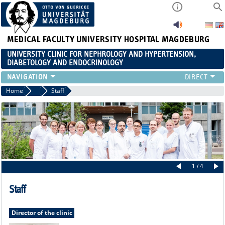
MEDICAL FACULTY
UNIVERSITY HOSPITAL MAGDEBURG
UNIVERSITY CLINIC FOR NEPHROLOGY AND HYPERTENSION,
DIABETOLOGY AND ENDOCRINOLOGY
CLINIC
Home
Team
Staff
TEACHING
ADVANCED TRAINING
CAREERS
LINKS
CONTACT
CURRENT
1 / 4
Staff
Director of the clinic